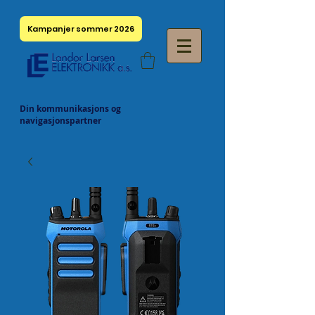
Kampanjer sommer 2026
Din kommunikasjons og
navigasjonspartner