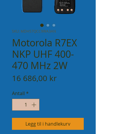
SKU: MDH57QCC9WA3AN
Motorola R7EX
NKP UHF 400-
470 MHz 2W
Pris
16 686,00 kr
Antall
*
Legg til i handlekurv