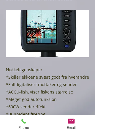
Nøkkelegenskaper
*Skiller ekkoene svært godt fra hverandre
*Fulldigitalisert mottaker og sender
*ACCU-fish, viser fiskens størrelse
*Meget god autofunksjon
*600W sendereffekt
*Bunnidentifisering
Phone
Email
Previous
Next