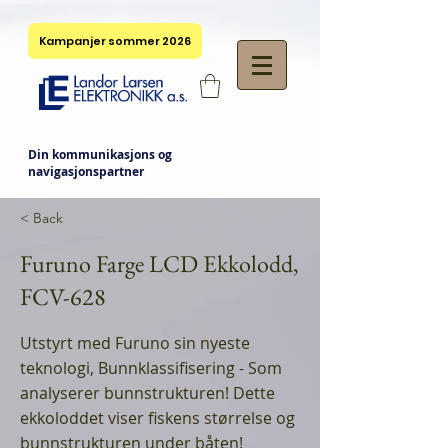
Kampanjer sommer 2026
Din kommunikasjons og
navigasjonspartner
< Back
Furuno Farge LCD Ekkolodd,
FCV-628
Utstyrt med Furuno sin nyeste
teknologi, Bunnklassifisering - Som
analyserer bunnstrukturen! Dette
ekkoloddet viser fiskens størrelse og
bunnstrukturen under båten!