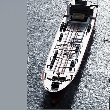
de unike
brukere.
vigasjonsutstyr
 dine