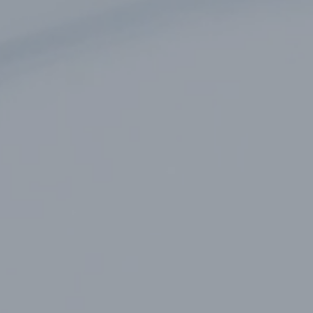
Landor Larsen Elektronikk AS forstår 
behovene til profesjonelle og private 
Vårt utvalg av kommunikasjons- og na
er skreddersydd for å møte og overgå
forventninger.