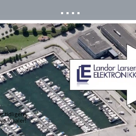
r tidligere.
lokaler! ​​​