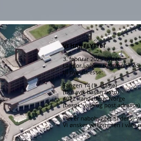
VI HAR FLYTTET
3. februar 2025 flyttet
Landor Larsen Elektronikk AS
til nye adresse:
Tangen 14 (1. etasje)
(Dusavik basen nord)
4072 Randaberg, Norge
(besøk, vare og post adresse)
Det er nabobygget til der vi va
Vi ønsker velkommen i våre nye 