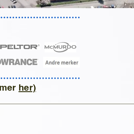
e mer
her)